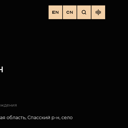
EN
CN
Ч
ождения
ая область, Спасский р-н, село