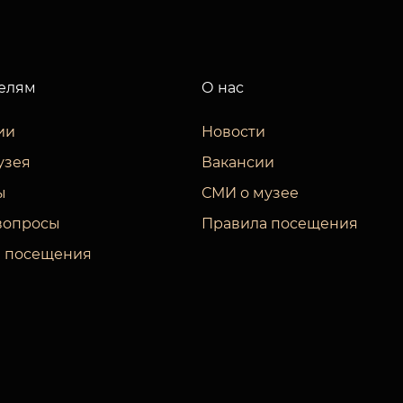
елям
О нас
ии
Новости
узея
Вакансии
ы
СМИ о музее
вопросы
Правила посещения
 посещения