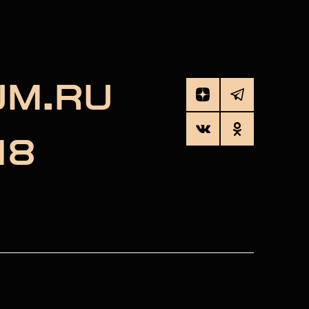
UM.RU
18