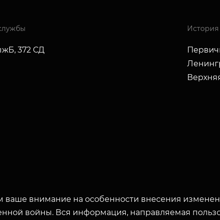
службы
История
жБ, 372 СД
Первичн
Ленингр
Верхня
 ваше внимание на особенности внесения изменени
енной войны. Вся информация, направляемая пользо