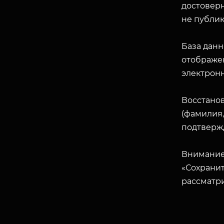
достоверн
не публик
База данн
отображен
электрон
Восстано
(фамилия,
подтверж
Внимание
«Сохранит
рассматр