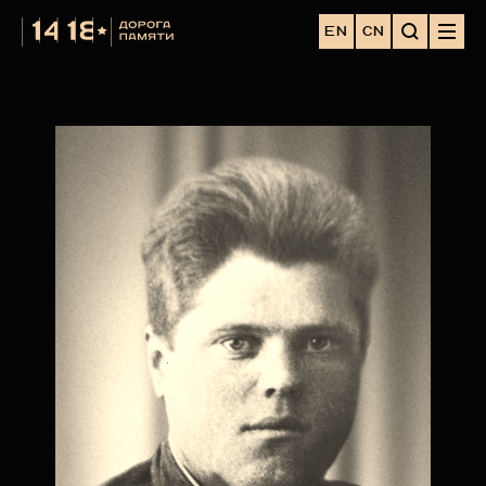
EN
CN