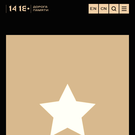
EN
CN