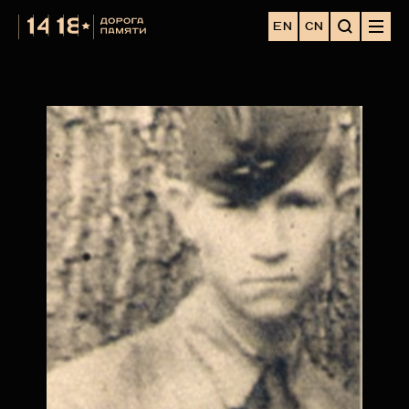
EN
CN