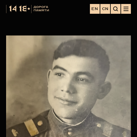
EN
CN