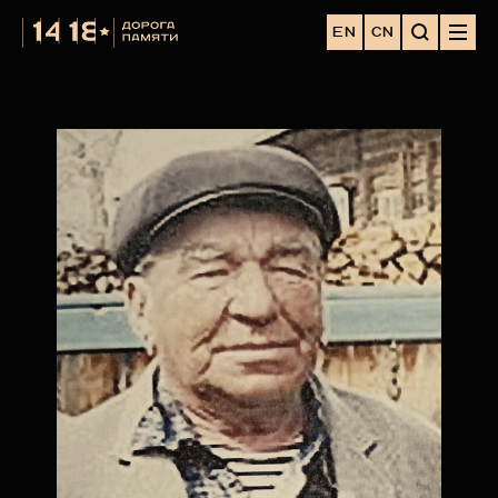
EN
CN