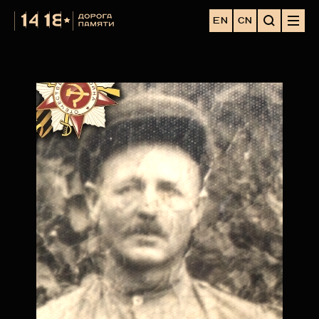
EN
CN