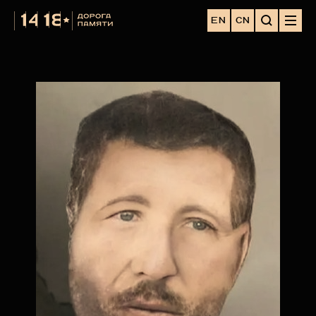
EN
CN