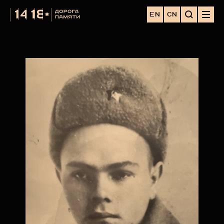
EN
CN