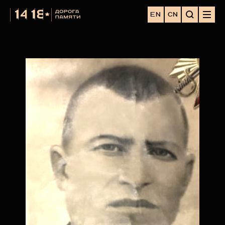
EN
CN