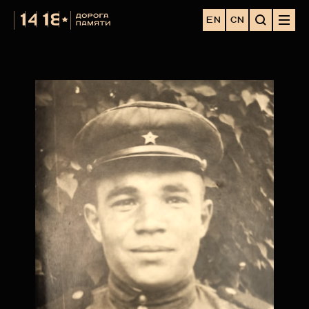
EN
CN