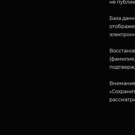
не публик
База данн
отображен
электрон
Восстано
(фамилия,
подтверж
Внимание
«Сохранит
рассматр