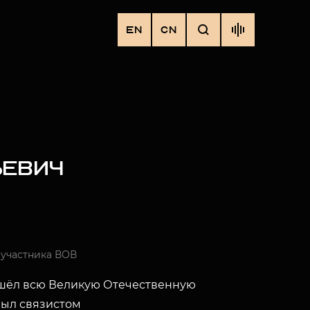
EN
CN
ЬЕВИЧ
 участника ВОВ
шёл всю Великую Отечественную
был связистом