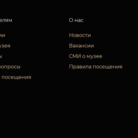
елям
О нас
ии
Новости
узея
Вакансии
ы
СМИ о музее
вопросы
Правила посещения
 посещения