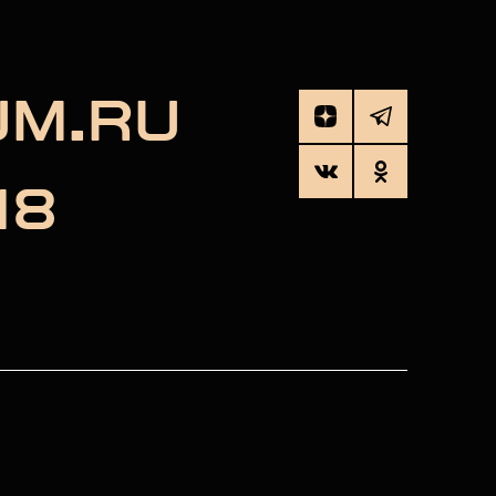
UM.RU
18