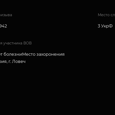
ризыва
Место с
1942
3 УкрФ
я участника ВОВ
от болезниМесто захоронения
ия, г. Ловеч