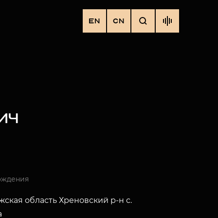
EN
CN
ИЧ
ождения
ская область Хреновский р-н с.
а