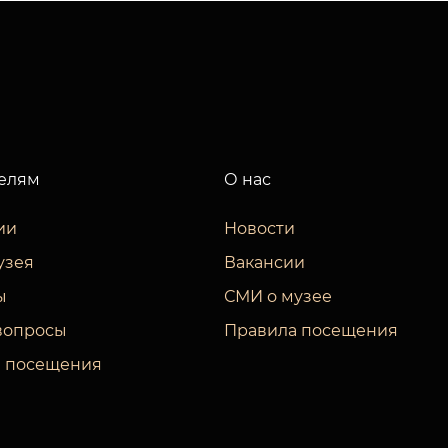
елям
О нас
ии
Новости
узея
Вакансии
ы
СМИ о музее
вопросы
Правила посещения
 посещения