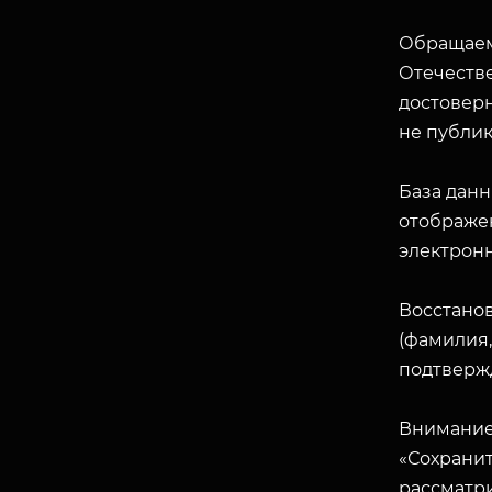
Обращаем
Отечеств
достоверн
не публик
База данн
отображен
электрон
Восстано
(фамилия,
подтверж
Внимание
«Сохранит
рассматр