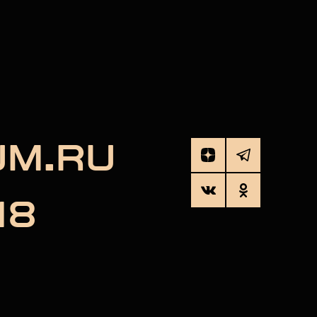
UM.RU
18