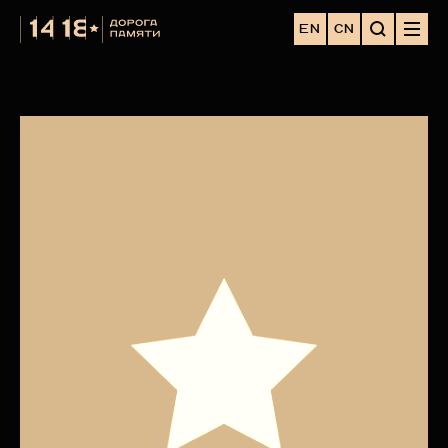
EN
CN