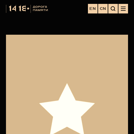
EN
CN