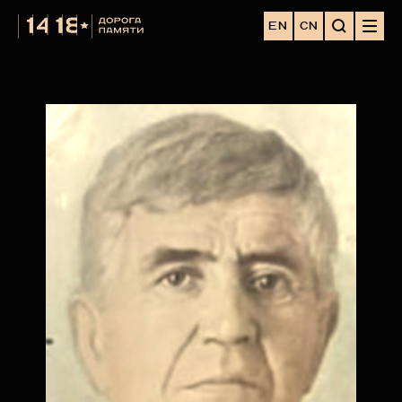
EN
CN