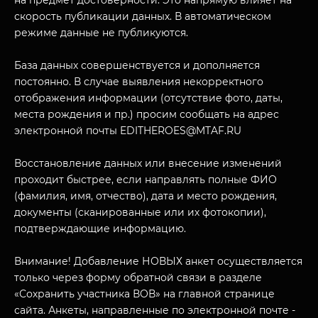
на предмет достоверности. Это напрямую влияет на
скорость публикации данных. В автоматическом
режиме данные не публикуются.
База данных совершенствуется и дополняется
постоянно. В случае выявления некорректного
отображения информации (отсутствие фото, даты,
места рождения и пр.) просим сообщать на адрес
электронной почты EDITHEROES@MTAF.RU
МУЗЕЙНЫЙ КОМПЛЕКС
НАЗАД
Восстановление данных или внесение изменений
ПОСЕТИТЕЛЯМ
проходит быстрее, если направлять полные ФИО
О НАС
(фамилия, имя, отчество), дата и место рождения,
документы (сканированные или их фотокопии),
подтверждающие информацию.
Внимание! Добавление НОВЫХ анкет осуществляется
только через форму обратной связи в разделе
«Сохранить участника ВОВ» на главной странице
сайта. Анкеты, направленные по электронной почте -