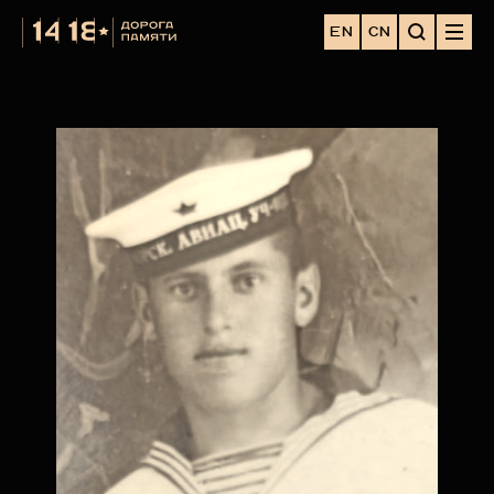
EN
CN