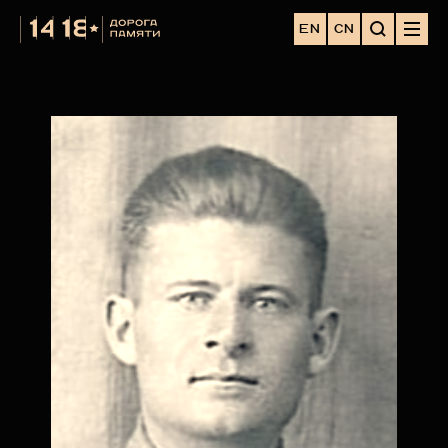
EN
CN