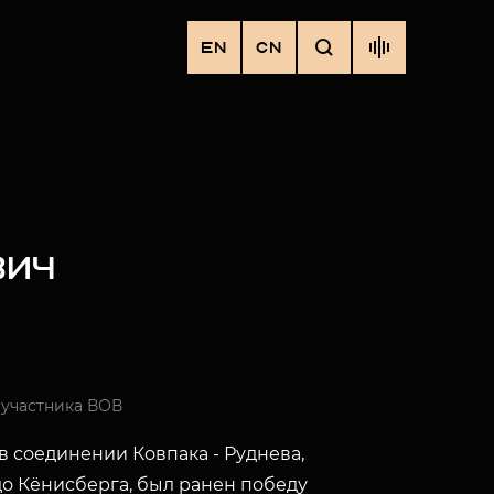
EN
CN
ВИЧ
 участника ВОВ
в соединении Ковпака - Руднева,
о Кёнисберга, был ранен победу