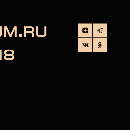
UM.RU
18