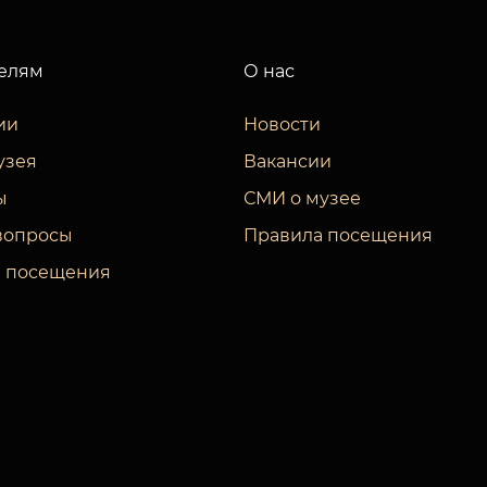
елям
О нас
ии
Новости
узея
Вакансии
ы
СМИ о музее
вопросы
Правила посещения
 посещения