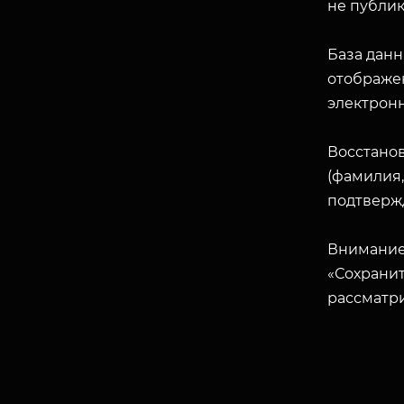
не публик
База данн
отображен
электрон
Восстано
(фамилия,
подтверж
Внимание
«Сохранит
рассматр