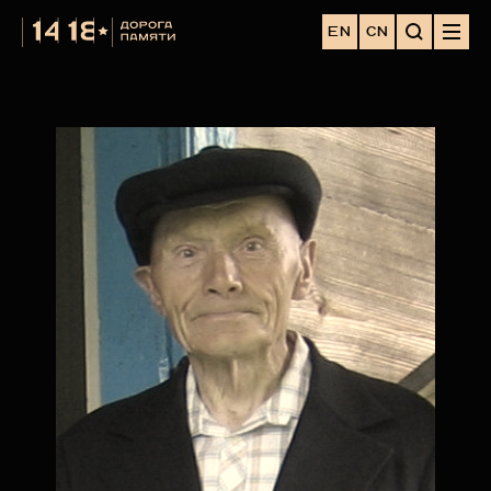
EN
CN