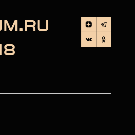
UM.RU
18