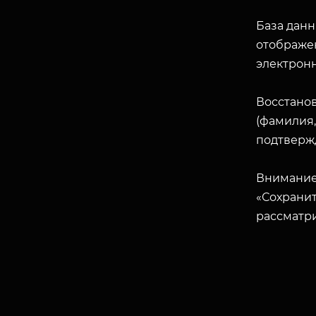
База данн
отображен
электрон
Восстано
(фамилия,
подтверж
Внимание
«Сохранит
рассматр