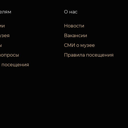
елям
О нас
ии
Новости
узея
Вакансии
ы
СМИ о музее
вопросы
Правила посещения
 посещения