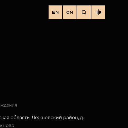
EN
CN
ождения
кая область, Лежневский район, д.
жново