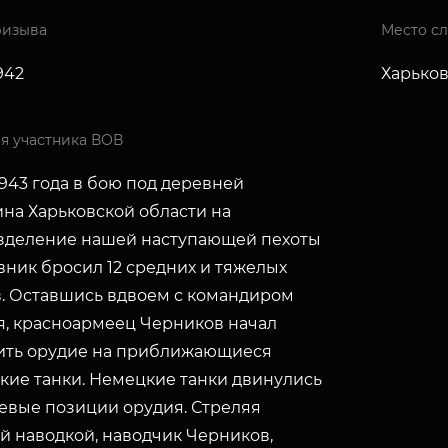
ризыва
Место с
1942
Харьков
я участника ВОВ
1943 года в бою под деревней
ина Харьковской области на
зделение нашей наступающей пехоты
вник бросил 12 средних и тяжелых
в. Оставшись вдвоем с командиром
я, красноармеец Черников начал
ить орудие на приближающиеся
кие танки. Немецкие танки двинулись
невые позиции орудия. Стреляя
й наводкой, наводчик Черников,