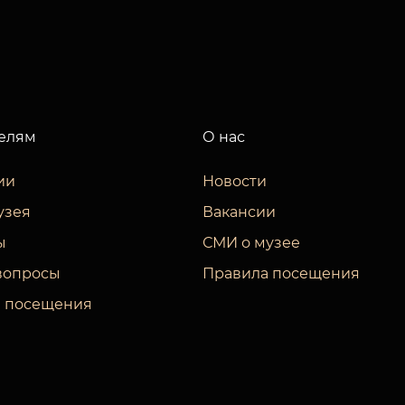
елям
О нас
ии
Новости
узея
Вакансии
ы
СМИ о музее
вопросы
Правила посещения
 посещения