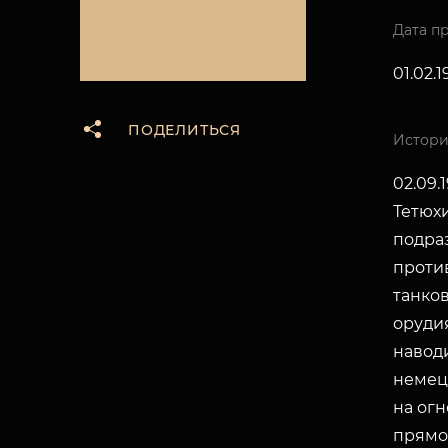
Дата п
01.02.
ПОДЕЛИТЬСЯ
Истори
02.09.
Тетюх
подра
проти
танко
оруди
навод
немец
на ог
прямо