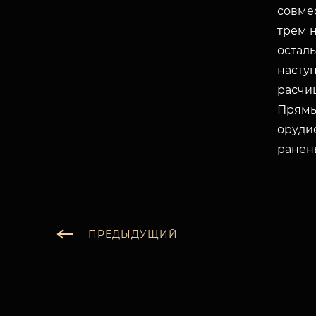
совмес
трем 
остал
насту
расчи
Прямы
оруди
ранен
ПРЕДЫДУЩИЙ