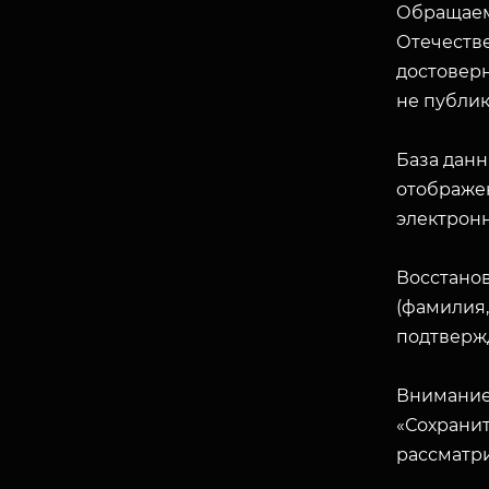
Обращаем
Отечеств
достоверн
не публик
База данн
отображен
электрон
Восстано
(фамилия,
подтверж
Внимание
«Сохранит
рассматр