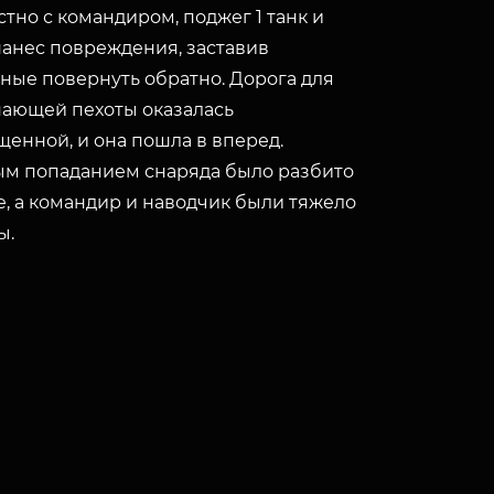
тно с командиром, поджег 1 танк и
нанес повреждения, заставив
ьные повернуть обратно. Дорога для
пающей пехоты оказалась
щенной, и она пошла в вперед.
м попаданием снаряда было разбито
е, а командир и наводчик были тяжело
ы.