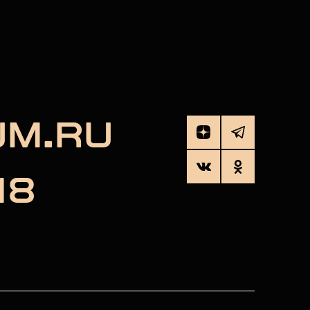
UM.RU
18