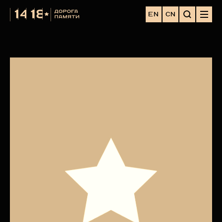
EN
CN