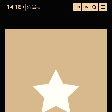
EN
CN