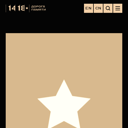
EN
CN