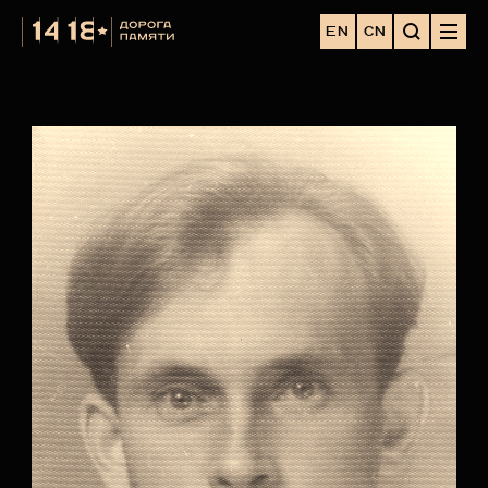
EN
CN