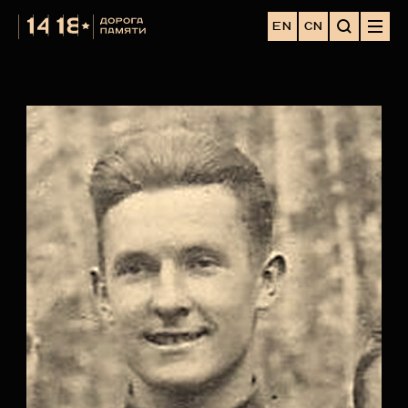
EN
CN