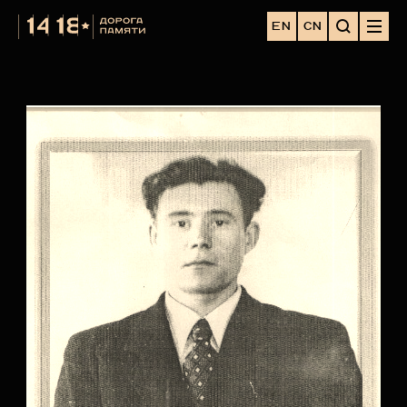
EN
CN