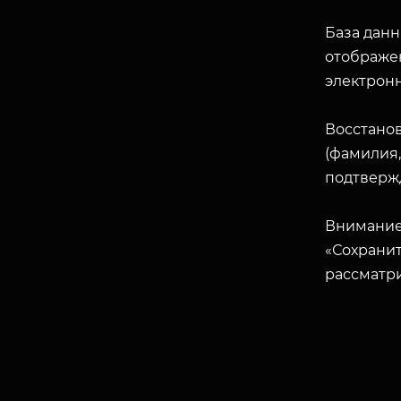
База данн
отображен
электрон
Восстано
(фамилия,
подтверж
Внимание
«Сохранит
рассматр