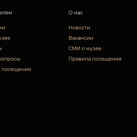
елям
О нас
ии
Новости
узея
Вакансии
ы
СМИ о музее
вопросы
Правила посещения
 посещения