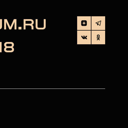
UM.RU
18