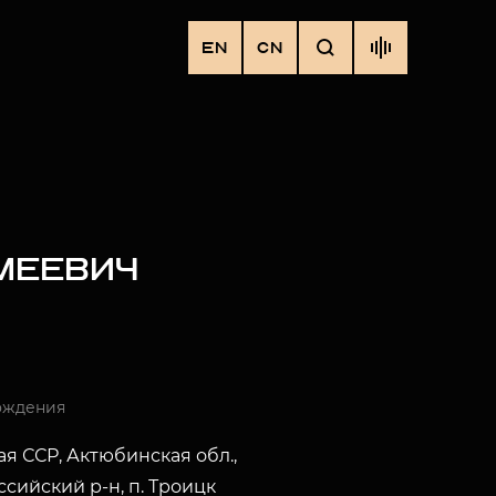
EN
CN
МЕЕВИЧ
ождения
ая ССР, Актюбинская обл.,
сийский р-н, п. Троицк