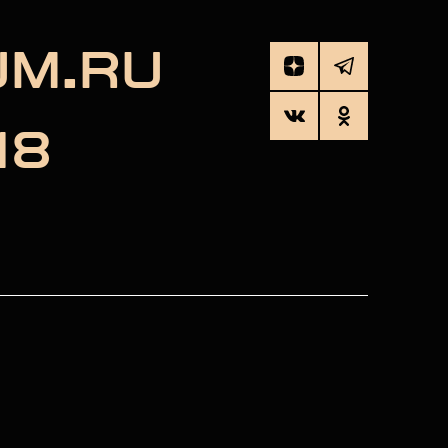
UM.RU
18