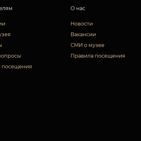
елям
О нас
ии
Новости
узея
Вакансии
ы
СМИ о музее
вопросы
Правила посещения
 посещения