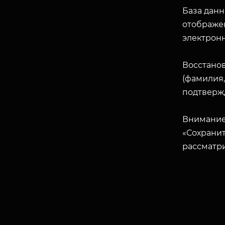
База данн
отображен
электрон
Восстано
(фамилия,
подтверж
Внимание
«Сохранит
рассматр