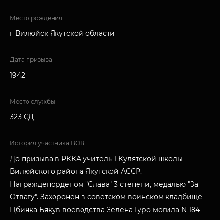
Место рождения
г Вилюйск Якутской области
Дата призыва
1942
Место службы
323 СД
История участника ВОВ
До призыва в РККА учитель 1 Кулятской школы
Вилюйского района Якутской АССР.
Награжденорденом "Слава" 3 степени, медалью "За
Отвагу". Захоронен в советском воинском кладбище
Цбинка Бякув воеводства Зелена Гуро могила N 184