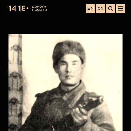
EN
CN