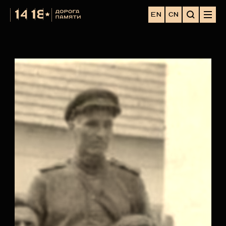
EN
CN