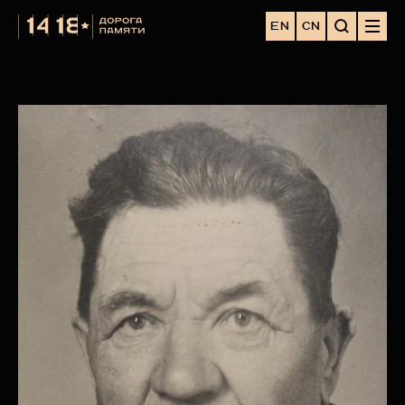
EN
CN