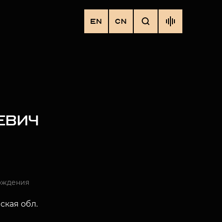
EN
CN
ЕВИЧ
ождения
ская обл.