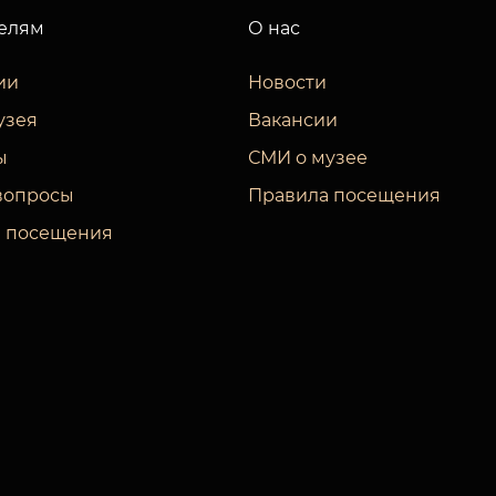
елям
О нас
ии
Новости
узея
Вакансии
ы
СМИ о музее
вопросы
Правила посещения
 посещения