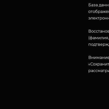
База данн
отображен
электрон
Восстано
(фамилия,
подтверж
Внимание
«Сохранит
рассматр