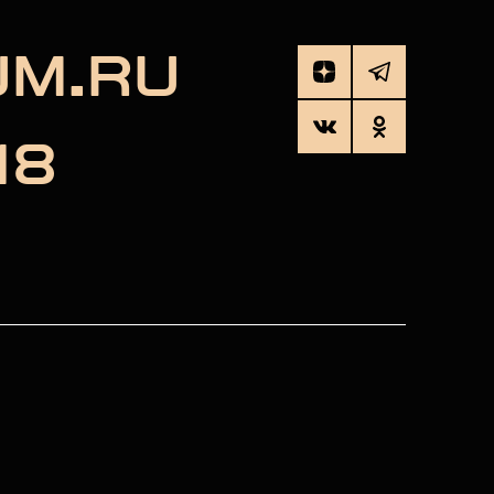
UM.RU
18