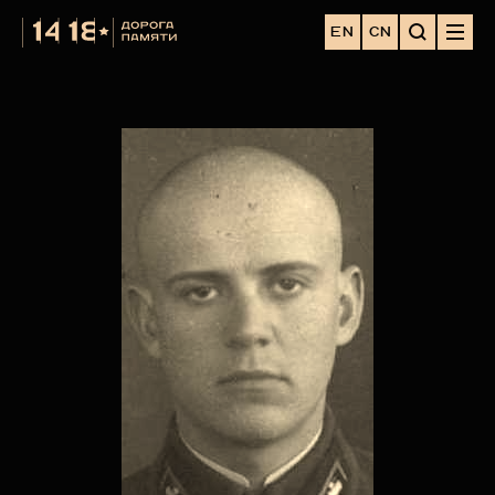
EN
CN