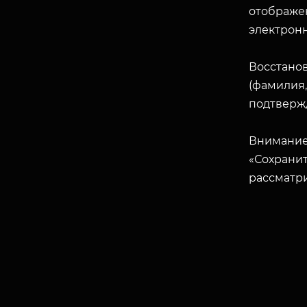
отображен
электрон
Восстано
(фамилия,
подтверж
Внимание
«Сохранит
рассматр