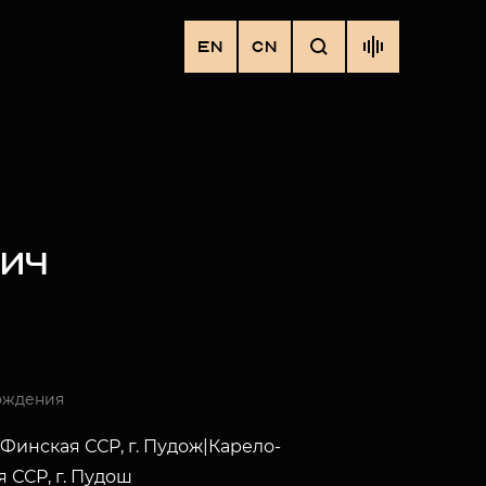
EN
CN
ВИЧ
ождения
Финская ССР, г. Пудож|Карело-
 ССР, г. Пудош