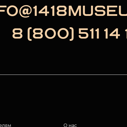
NFO@1418MUSE
8 (800) 511 14 
елям
О нас