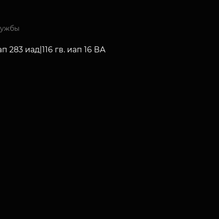
лужбы
иап 283 иад|116 гв. иап 16 ВА