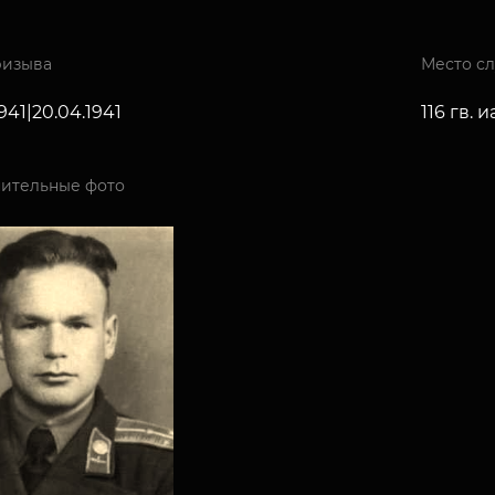
ризыва
Место с
941|20.04.1941
116 гв. 
ительные фото