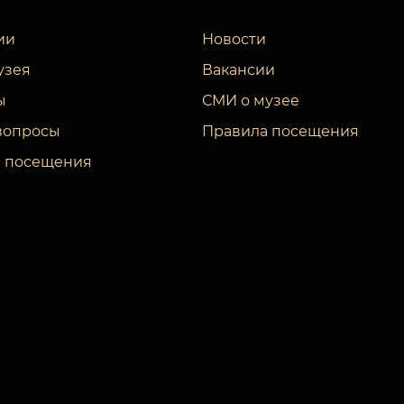
ии
Новости
узея
Вакансии
ы
СМИ о музее
вопросы
Правила посещения
 посещения