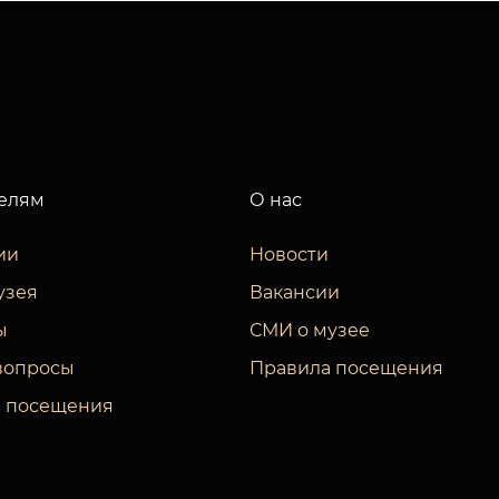
елям
О нас
ии
Новости
узея
Вакансии
ы
СМИ о музее
вопросы
Правила посещения
 посещения