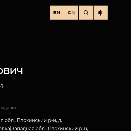
EN
CN
ОВИЧ
1
ождения
я обл., Плохинский р-н, д.
вка|Западная обл., Плохинский р-н,