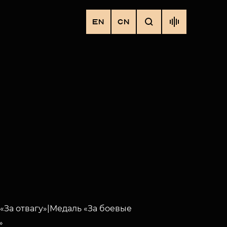
EN
CN
«За отвагу»|Медаль «За боевые
»