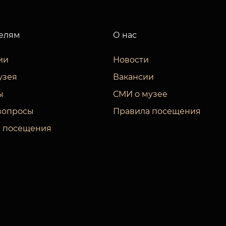
елям
О нас
ии
Новости
узея
Вакансии
ы
СМИ о музее
вопросы
Правила посещения
 посещения