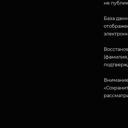
не публик
База данн
отображен
электрон
Восстано
(фамилия,
подтверж
Внимание
«Сохранит
рассматр