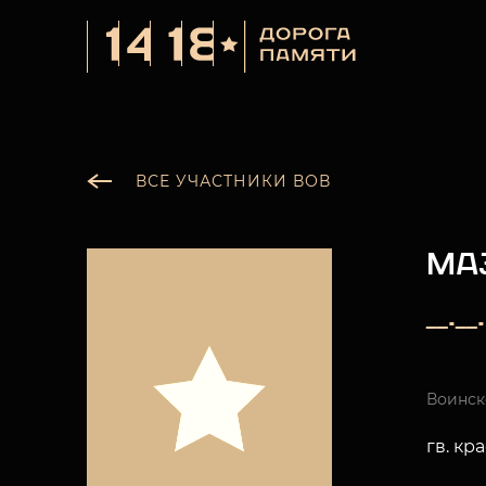
ВСЕ УЧАСТНИКИ ВОВ
МА
__._
Воинск
гв. к