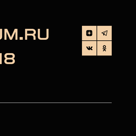
UM.RU
18