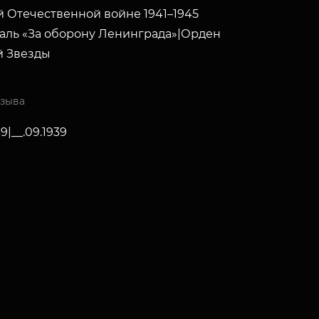
 Отечественной войне 1941–1945
даль «За оборону Ленинграда»|Орден
й Звезды
изыва
39|__.09.1939