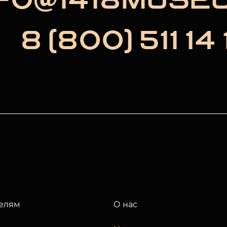
NFO@1418MUSE
8 (800) 511 14 
елям
О нас