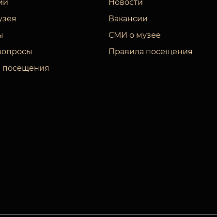
ии
Новости
узея
Вакансии
ы
СМИ о музее
вопросы
Правила посещения
 посещения