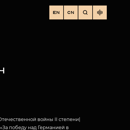
EN
CN
Ч
течественной войны II степени|
«За победу над Германией в