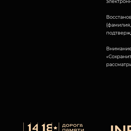
электрон
Восстано
(фамилия,
подтверж
Внимание
«Сохранит
рассматр