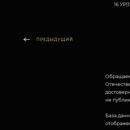
16 УР|
ПРЕДЫДУЩИЙ
Обращаем
Отечеств
достоверн
не публик
База данн
отображен