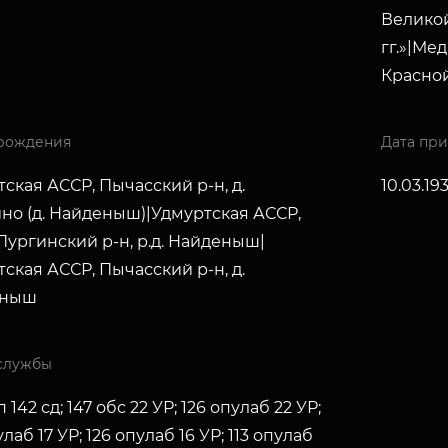
Великой
гг.»|Ме
Красно
рождения
Дата пр
ская АССР, Пычасский р-н, д.
10.03.19
но (д. Найденыш)|Удмуртская АССР,
ургинский р-н, р.д. Найденыш|
ская АССР, Пычасский р-н, д.
еныш
службы
 142 сд; 147 обс 22 УР; 126 опулаб 22 УР;
улаб 17 УР; 126 опулаб 16 УР; 113 опулаб