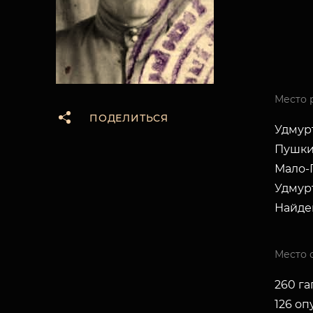
Место 
ПОДЕЛИТЬСЯ
Удмурт
Пушки
Мало-П
Удмурт
Найд
Место 
260 гап
126 оп