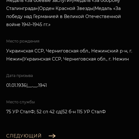
Медаль «За боевые заслуги»|Медаль «За оборону
Сталинграда»|Орден Красной Звезды|Медаль «За
победу над Германией в Великой Отечественной
войне 1941–1945 гг.»
Место рождения
Украинская ССР, Черниговская обл., Нежинский р-н, г.
Нежин|Украинская ССР, Черниговская обл., г. Нежин
Дата призыва
01.01.1936|__.__.1941
Место службы
75 УР СталФ; 52 сп 42 сд|52 б-н 115 УР СталФ
СЛЕДУЮЩИЙ