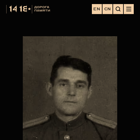
EN
CN