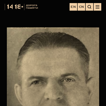
EN
CN