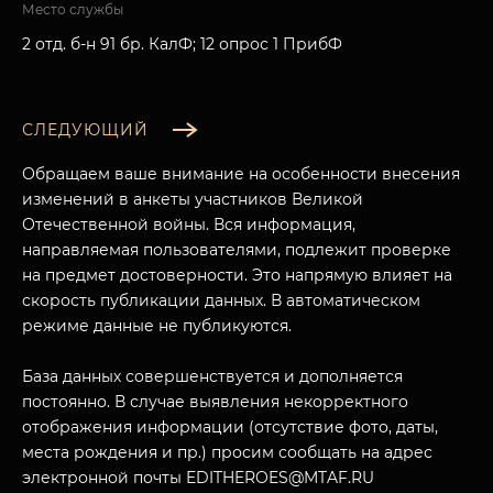
Место службы
2 отд. б-н 91 бр. КалФ; 12 опрос 1 ПрибФ
СЛЕДУЮЩИЙ
Обращаем ваше внимание на особенности внесения
изменений в анкеты участников Великой
Отечественной войны. Вся информация,
направляемая пользователями, подлежит проверке
на предмет достоверности. Это напрямую влияет на
скорость публикации данных. В автоматическом
режиме данные не публикуются.
МУЗЕЙНЫЙ КОМПЛЕКС
База данных совершенствуется и дополняется
НАЗАД
ПОСЕТИТЕЛЯМ
постоянно. В случае выявления некорректного
отображения информации (отсутствие фото, даты,
О НАС
места рождения и пр.) просим сообщать на адрес
электронной почты EDITHEROES@MTAF.RU