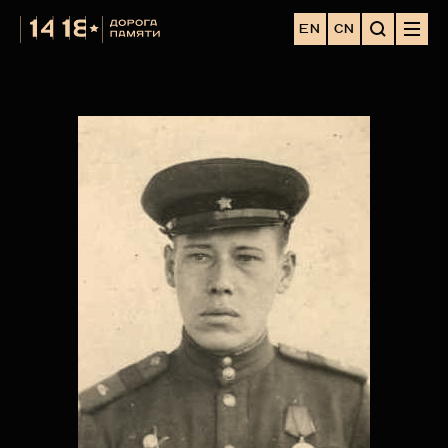
EN
CN