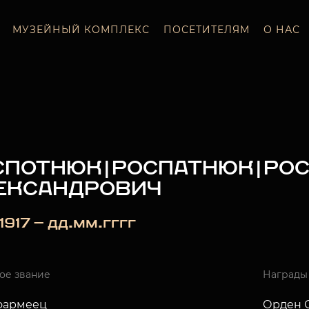
МУЗЕЙНЫЙ КОМПЛЕКС
ПОСЕТИТЕЛЯМ
О НАС
СПОТНЮК|РОСПАТНЮК|РОС
ЕКСАНДРОВИЧ
.1917 — дд.мм.гггг
ое звание
Награды
оармеец
Орден О