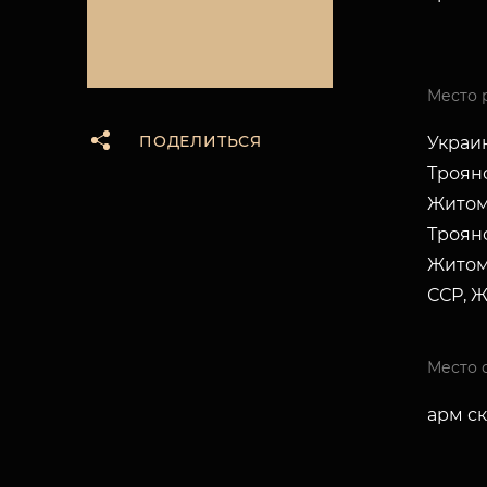
Место 
ПОДЕЛИТЬСЯ
Украин
Трояно
Житоми
Троян
Житом
ССР, Ж
Место 
арм ск