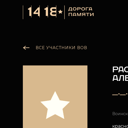
ВСЕ УЧАСТНИКИ ВОВ
РА
АЛ
__.__
Воинск
красн