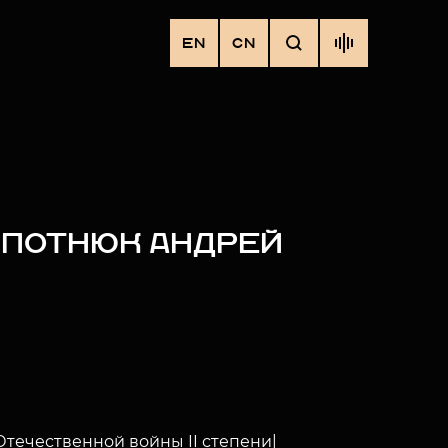
EN
CN
ПОТНЮК АНДРЕЙ
течественной войны II степени|