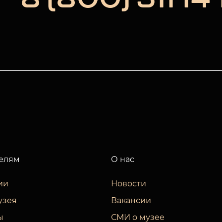
елям
О нас
ии
Новости
узея
Вакансии
ы
СМИ о музее