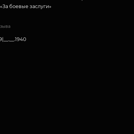
«За боевые заслуги»
изыва
9|__.__.1940