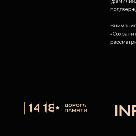
(фамилия,
подтверж
Внимание
«Сохранит
рассматр
I