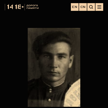
EN
CN