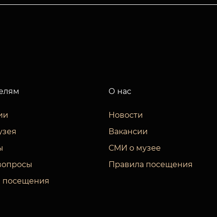
елям
О нас
ии
Новости
узея
Вакансии
ы
СМИ о музее
вопросы
Правила посещения
 посещения