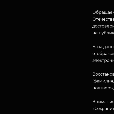
Обращаем
Отечеств
достоверн
не публик
База данн
отображен
электрон
Восстано
(фамилия,
подтверж
Внимание
«Сохранит