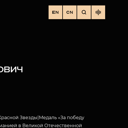
EN
CN
ОВИЧ
расной Звезды|Медаль «За победу
манией в Великой Отечественной