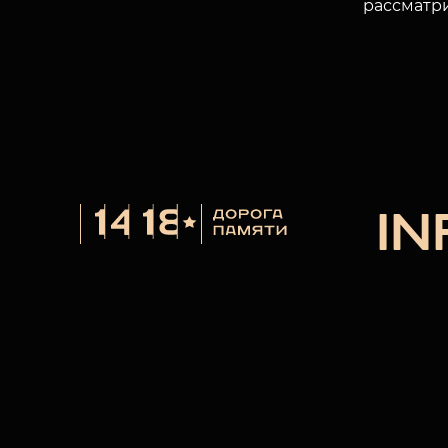
рассматр
I