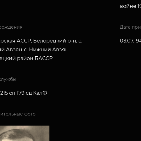
войне 19
рождения
Дата пр
ская АССР, Белорецкий р-н, с.
03.07.19
й Авзян|с. Нижний Авзян
ецкий район БАССР
службы
; 215 сп 179 сд КалФ
ительные фото