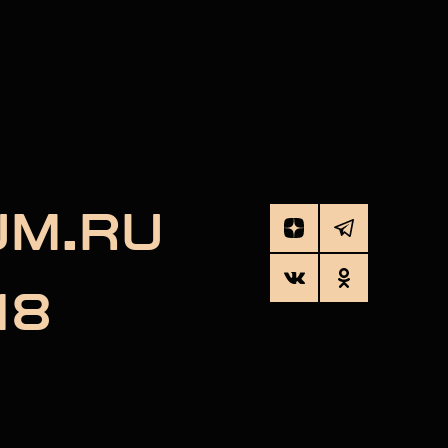
UM.RU
18