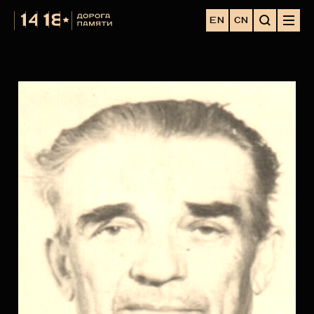
EN
CN