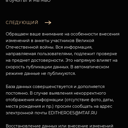
8 оучбп БТ и МВ МВО
СЛЕДУЮЩИЙ
Обращаем ваше внимание на особенности внесения
изменений в анкеты участников Великой
Отечественной войны. Вся информация,
направляемая пользователями, подлежит проверке
на предмет достоверности. Это напрямую влияет на
скорость публикации данных. В автоматическом
режиме данные не публикуются.
МУЗЕЙНЫЙ КОМПЛЕКС
База данных совершенствуется и дополняется
постоянно. В случае выявления некорректного
НАЗАД
ПОСЕТИТЕЛЯМ
отображения информации (отсутствие фото, даты,
места рождения и пр.) просим сообщать на адрес
О НАС
электронной почты EDITHEROES@MTAF.RU
Восстановление данных или внесение изменений