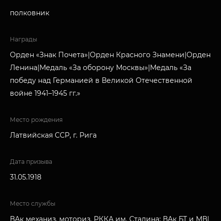
полковник
Награды
Орден «Знак Почета»|Орден Красного Знамени|Орден
Ленина|Медаль «За оборону Москвы»|Медаль «За
победу над Германией в Великой Отечественной
войне 1941–1945 гг.»
Место рождения
Латвийская ССР, г. Рига
Дата призыва
31.05.1918
Место службы
ВАк механиз. моториз. РККА им. Сталина; ВАк БТ и МВ|