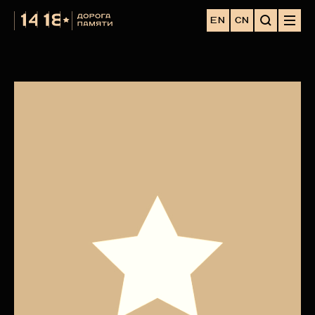
EN
CN