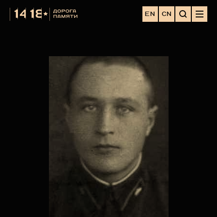
EN
CN