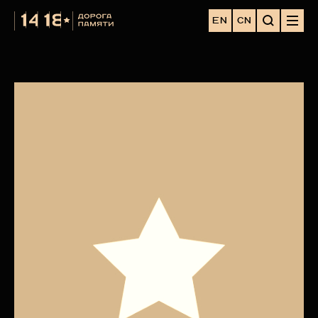
EN
CN