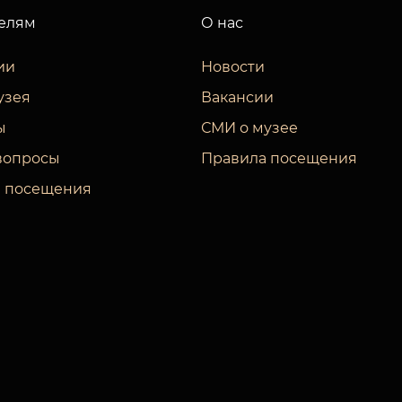
елям
О нас
ии
Новости
узея
Вакансии
ы
СМИ о музее
вопросы
Правила посещения
 посещения