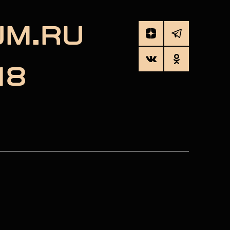
UM.RU
18