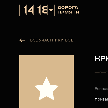
ВСЕ УЧАСТНИКИ ВОВ
КР
__._
Воинск
призы