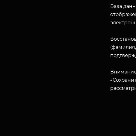
База данн
отображен
электрон
Восстано
(фамилия,
подтверж
Внимание
«Сохранит
рассматр